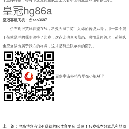
皇冠hg86a
皇冠客服飞机：@seo3687
伊布觉得英雄联盟在线，科曼丢掉了荷兰足球的传统风骨，用一套不属
于荷兰足球的嘱咐输掉了比赛，这点让他卓著脑怒。哪怕最终输球，荷兰队
也应当踢出属于我方的格调，这才是荷兰队该有的面孔。
更多宇宙杯精彩尽在小炮APP
上一篇：
网络博彩有没有赚钱的ko体育平台_爆冷！18岁张本好意思和登顶