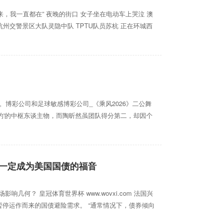
，我一直都在” 夜晚的街口 女子坐在电动车上哭泣 澳
杭州交警景区大队灵隐中队 TPTU队员苏杭 正在环城西
苏杭赶紧到达现场 看到红绿灯旁 一位中年女子坐在电动车
博彩公司和足球敏感博彩公司_《乘风2026》二公舞
约'的中枢东谈主物，而陶昕然虽团队得分第二，却因个
 皇冠hg86a 皇冠客服飞机：@seo3687 博彩
不一定成为美国国债的福音
何？ 皇冠体育世界杯 www.wovxi.com 法国兴
府暂停运作而来的国债避险需求。 “通常情况下，债券倾向
老板在离职时的聚会趁我喝醉亲了我的脸，还企图带走我，是朋