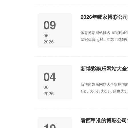
咱们看的不是吞并场比赛吗？马
2026年哪家博彩公司
09
体育博彩网站排名 皇冠现金官网
06
皇冠体育hg86a 江苏11
2026
奥亚尔，以自由身加盟罗马，
罗马笑到了最...
新博彩娱乐网站大全篮球博
04
新博彩娱乐网站大全篮球博彩剧本（
06
1:2，大小比为0:3，跨度为
2026
867、683、443、26
看西甲准的博彩公司
19