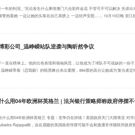
一年的利润_ “无论发生什么事情澳门六合彩炸金花 不管可不可以解决 先讲出来
警抱着她 一边让她的头靠在自己肩膀上 一边轻声安慰…… 10月10日晚 浙江
的对讲机响起来 同事向她求助 一名女子在路边抽泣 情绪有些激动 请求支援 
想...
博彩公司_温峥嵘站队逆袭与陶昕然争议
字一直在榜单上。他的出色表现和领袖风范，让他成为了球队不可或缺的一份子。
温峥嵘带着《恋我癖》的暗黑舞台杀出重围，884票的高分让她成为'复仇者定
网友戏称'赢了团队输了流量'，但这场逆袭与淘汰背后，藏着更多值得玩味的行业真相。
袭脚本号称'...
什么用04年欧洲杯英格兰 | 法兴银行策略师称政府停摆
什么用04年欧洲杯英格兰 专题：党争仍在持续！美国政府关门大限将至 对市场影响几
badra Rajappa称，迫在眉睫的美国政府停摆可能不会刺激通常伴随联邦政
经看到一些‘买家罢工’，”Rajappa说。 2022年11月15号，已婚前男