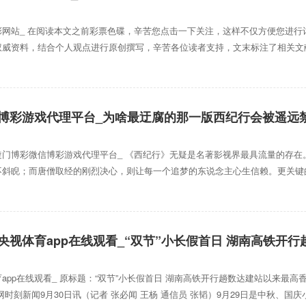
彩网站_ 在阅读本文之前彩票色碟，辛苦您点击一下关注，这样不仅方便您进行
威资料，结合个人观点进行原创撰写，辛苦各位读者支持，文末标注了相关文献
客服飞机：@seo3687 皇冠信用网是什么 皇冠hg86a 利博彩票网骗局 皇
前。 都什么年代...
博彩游戏代理平台_为啥最迂腐的那一版西纪行会被遥远
旋门博彩微信博彩游戏代理平台_ 《西纪行》无疑是名著影视界最具流量的存在
不斜睨；而唐僧取经的刚烈决心，则让每一个追梦的东说念主心生信赖。更关键
后生再到中年的移动，正如孙悟空一步步成长的过程。一言以蔽之，《西纪行》
行》的影视经典，1986年版无疑是祖师爷级的...
央视体育app在线观看_“双节”小长假首日 湖南高铁开
pp在线观看_ 原标题：“双节”小长假首日 湖南高铁开行趟数达建站以来最高香
网时刻新闻9月30日讯（记者 张必闻 王杨 通信员 张韬）9月29日是中秋、